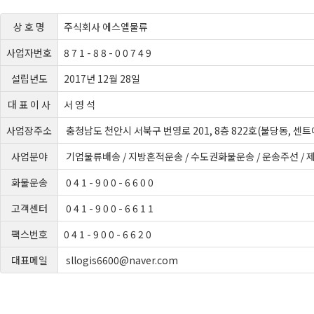
상 호 명
주식회사 에스엘물류
사업자번호
8 7 1 - 8 8 - 0 0 7 4 9
설립년도
2017년 12월 28일
대 표 이 사
서 영 석
사업장주소
충청남도 천안시 서북구 번영로 201, 8층 822호(불당동, 센
사업분야
기업물류배송 / 지방혼적운송 / 수도권화물운송 / 운송주선 / 
화물운송
0 4 1 - 9 0 0 - 6 6 0 0
고객센터
0 4 1 - 9 0 0 - 6 6 1 1
팩스번호
0 4 1 - 9 0 0 - 6 6 2 0
대표메일
sllogis6600@naver.com