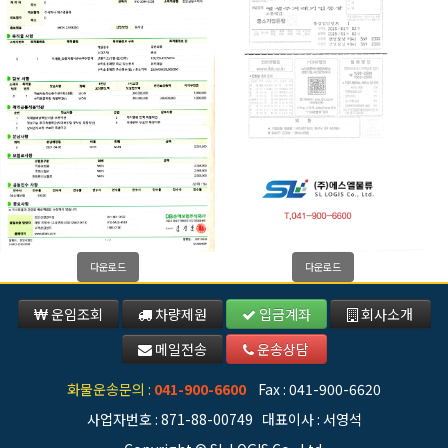
다운로드
다운로드
운임조회
차량제원
입금계좌
회사소개
메일전송
운송상담
화물운송문의 :
041-900-6600
Fax :
041-900-6620
사업자번호 : 871-88-00749 대표이사 : 서영석