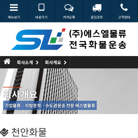
메뉴보기
바로가기
카카오톡
운임조회
고객센터
회사소개
회사개요
회사개요
기업물류
· 지방혼적
· 수도권
운송 전문
에스엘물류
천안화물